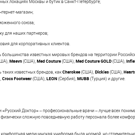
ых локациях Москвы и бутик в Санкт-Петербурге;
тернет-магазин;
моженного союза;
у для наших партнеров;
вия для корпоративных клиентов.
 большинства известных мировых брендов на территории Российс
Maevn
Med
Couture
Med
Couture
GOLD
Infie
ША),
(США),
(США),
(США),
Cherokee
Dickies
Heart
 таких известных брендов, как
(США),
(США),
Crocs
Footwear
LEON
MUBB
,
(США),
(Сербия),
(Турция) и другие.
и «Русский Доктор» – профессиональные врачи – лучше всех поним
ю физически сложную повседневную работу персонала более комфор
 и комфортная медицинская униформа была нормой, но стремительн