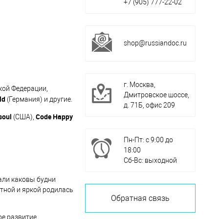
+7 (905) 777-22-02
shop@russiandoc.ru
г. Москва,
кой Федерации,
Дмитровское шоссе,
ld
(Германия) и другие.
д. 71Б, офис 209
soul
Code
Happy
(США),
Пн-Пт: с 9:00 до
18:00
Сб-Вс: выходной
али каковы будни
тной и яркой родилась
Обратная связь
ое развитие