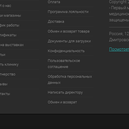
Copyright 
Оплата
 о нас
- Первый 
Программа лояльности
медицинск
и магазины
защищены
Доставка
фик работы
Обмен и возврат товара
Россия, 12
тификаты
Дмитровск
Документы для загрузки
на выставках
Посмотрет
Конфиденциальность
тьи
Пользовательское
ть клинику
соглашение
тнерство
Обработка персональных
данных
зывы
Написать директору
такты
Обмен и возврат