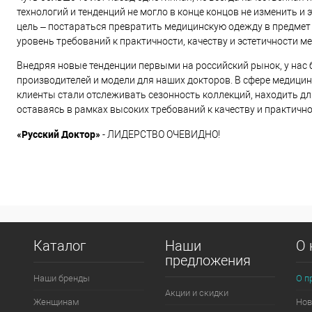
технологий и тенденций не могло в конце концов не изменить и
цель – постараться превратить медицинскую одежду в предмет 
уровень требований к практичности, качеству и эстетичности м
Внедряя новые тенденции первыми на российский рынок, у нас
производителей и модели для наших докторов. В сфере медицин
клиенты стали отслеживать сезонность коллекций, находить д
оставаясь в рамках высоких требований к качеству и практичн
«Русский Доктор»
- ЛИДЕРСТВО ОЧЕВИДНО!
Каталог
Наши
О 
предложения
Наши бренды
О п
Акции и скидки
Женщинам
Нов