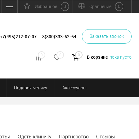
Избранное
0
Сравнение
0
+7(495)212-07-07
8(800)333-62-64
Заказать звонок
0
0
0
В корзине
пока пусто
Подарок медику
Аксессуары
атьи
Одеть клинику
Партнерство
Отзывы