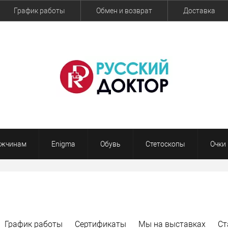
График работы
Обмен и возврат
Доставка
жчинам
Enigma
Обувь
Стетоскопы
Очки
График работы
Сертификаты
Мы на выставках
Ст