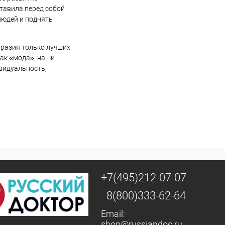
ставила перед собой
людей и поднять
бразия только лучших
как «мода», наши
видуальность,
+7(495)212-07-07
8(800)333-62-64
Email:
shop@russiandoc.ru