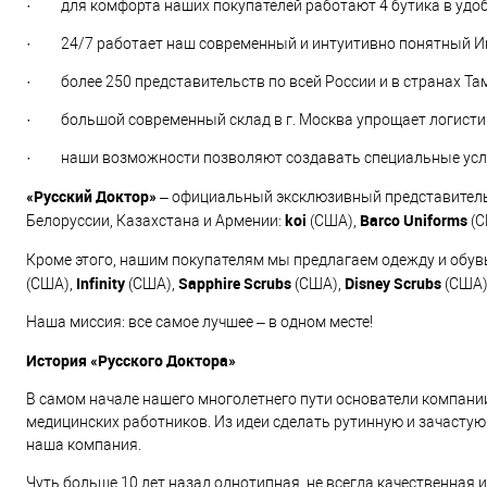
· для комфорта наших покупателей работают 4 бутика в удобн
· 24/7 работает наш современный и интуитивно понятный Ин
· более 250 представительств по всей России и в странах Та
· большой современный склад в г. Москва упрощает логистик
· наши возможности позволяют создавать специальные усло
«Русский Доктор»
– официальный эксклюзивный представитель
koi
Barco
Uniforms
Белоруссии, Казахстана и Армении:
(США),
(С
Кроме этого, нашим покупателям мы предлагаем одежду и обувь
Infinity
Sapphire
Scrubs
Disney
Scrubs
(США),
(США),
(США),
(США)
Наша миссия: все самое лучшее – в одном месте!
История «Русского Доктора»
В самом начале нашего многолетнего пути основатели компани
медицинских работников. Из идеи сделать рутинную и зачасту
наша компания.
Чуть больше 10 лет назад однотипная, не всегда качественная