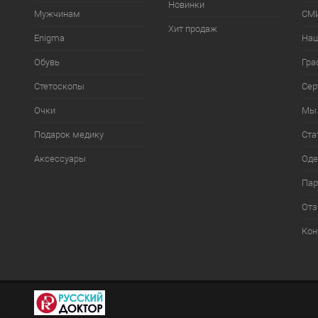
Новинки
Мужчинам
СМИ
Хит продаж
Enigma
Наш
Обувь
Гра
Стетоскопы
Сер
Очки
Мы 
Подарок медику
Ста
Аксессуары
Оде
Пар
От
Кон